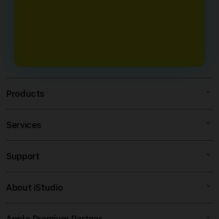
Ya, dengan tampilan sederhana dan
langsung login di bandar kami
Setor dan penarikan menjadi
Cashback Slot, Bonus Refferal, Bonus
navigasi yang jelas, platform ini
menggunakan link resmi DOMTOTO.
keunggulan tercepat team kami
mingguan, Bonus bulanan, Event
dapat digunakan oleh pemula tanpa
extra TO, Event Free spin dan Buy
kesulitan
Spin dan masi banyak lagi.
Products
Services
DOMTOTO
BANDAR SLOT
Support
AppleCare+
SLOT GACOR
Corporate
SLOT ONLINE
About iStudio
My Account
BANDAR SLOT
DOMTOTO LOGIN
Collection & Delivery
Elush Service Provider
DOMTOTO LINK
Apple Premium Partner