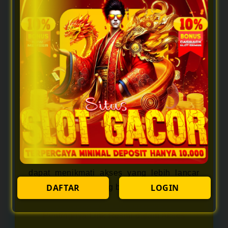
DOMTOTO menawarkan beberapa
keunggulan yang berfokus pada
kenyamanan pengguna, antara lain:
1. Sistem server yang stabil dan
responsif
2. Akses cepat melalui berbagai
perangkat
3. Tampilan sederhana dan mudah
digunakan
4. Dukungan akses tanpa hambatan
teknis
Dengan sistem yang stabil, pengguna
dapat menikmati akses yang lebih lancar
DAFTAR
LOGIN
tanpa gangguan yang berarti.
Pentingnya Link Resmi dalam Akses