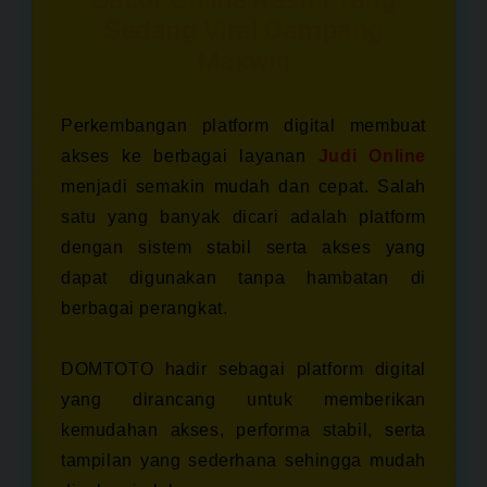
Maxwin
Maxw
Sedang Viral Gampang
Maxwin
Perkembangan platform digital membuat
akses ke berbagai layanan
Judi Online
menjadi semakin mudah dan cepat. Salah
satu yang banyak dicari adalah platform
dengan sistem stabil serta akses yang
dapat digunakan tanpa hambatan di
berbagai perangkat.
DOMTOTO hadir sebagai platform digital
yang dirancang untuk memberikan
kemudahan akses, performa stabil, serta
tampilan yang sederhana sehingga mudah