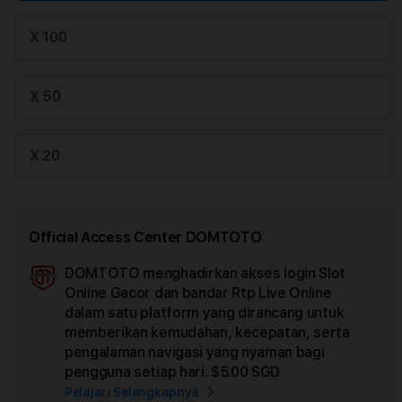
X 100
X 50
X 20
Official Access Center DOMTOTO
DOMTOTO menghadirkan akses login Slot
Ad
Online Gacor dan bandar Rtp Live Online
App
dalam satu platform yang dirancang untuk
Car
memberikan kemudahan, kecepatan, serta
pengalaman navigasi yang nyaman bagi
pengguna setiap hari.
$5.00 SGD
Pelajari Selengkapnya