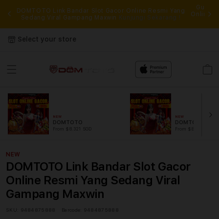
 dan
Gunaka
DOMTOTO Link Bandar Slot Gacor Online Resmi Yang
Online G
Sedang Viral Gampang Maxwin
Kunjungi Sekarang !
mud
Select your store
Cart
NEW
NEW
DOMTOTO
DOMTOTO LOG
From $8.321 SGD
From $807.77 SGD
NEW
DOMTOTO Link Bandar Slot Gacor
Online Resmi Yang Sedang Viral
Gampang Maxwin
SKU:
9484875888
Barcode:
9484875888